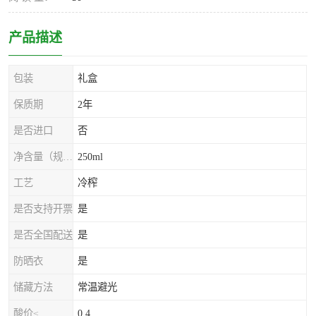
产品描述
包装
礼盒
保质期
2年
是否进口
否
净含量（规格）
250ml
工艺
冷榨
是否支持开票
是
是否全国配送
是
防晒衣
是
储藏方法
常温避光
酸价≤
0.4