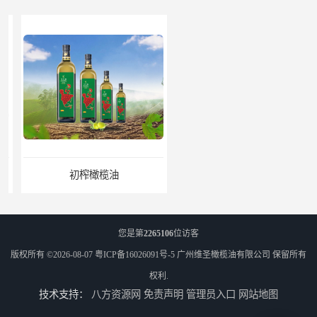
初榨橄榄油
橄榄油生产厂家
您是第
2265106
位访客
版权所有 ©2026-08-07
粤ICP备16026091号-5
广州维圣橄榄油有限公司
保留所有
权利.
技术支持：
八方资源网
免责声明
管理员入口
网站地图