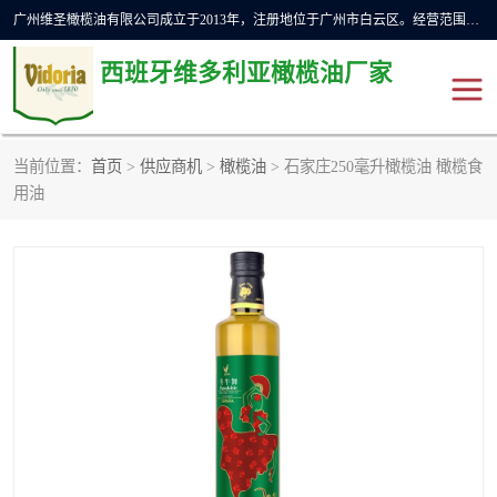
广州维圣橄榄油有限公司成立于2013年，注册地位于广州市白云区。经营范围包括饲料原料销售;畜牧渔业饲料销售;化妆品批发;贸易经纪;食品进出口等，主要产品有：橄榄果渣油，橄榄油，纯橄榄油等。
西班牙维多利亚橄榄油厂家
当前位置：
首页
>
供应商机
>
橄榄油
> 石家庄250毫升橄榄油 橄榄食
橄榄油
斗牛舞橄榄油
用油
费利佩橄榄油
特级初榨橄榄油
橄榄果渣油
精炼橄榄油