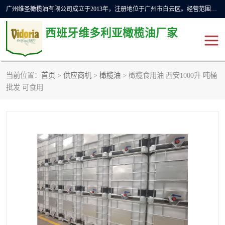
广州维圣橄榄油有限公司成立于2013年，注册地位于广州市白云区。经营范围包括饲料原料销售;畜牧渔业饲料销售;化妆品批发;贸易经纪;食品进出口等，主要产品有：橄榄果渣油，橄榄油，纯橄榄油等。
西班牙维多利亚橄榄油厂家
当前位置：
首页
>
供应商机
>
橄榄油
> 橄榄食用油 西安1000升 吨桶
橄榄油
斗牛舞橄榄油
批发 可食用
费利佩橄榄油
特级初榨橄榄油
橄榄果渣油
精炼橄榄油