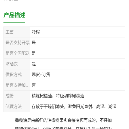
产品描述
工艺
冷榨
是否支持开票
是
是否全国配送
是
防晒衣
是
供货方式
现货+订货
是否支持加工定制
否
成份
精炼橄榄油，特级初榨橄榄油
储藏方法
存放于干燥阴凉处，避免阳光直射、高温、潮湿
橄榄油是由新鲜的油橄榄果实直接冷榨而成的，不经加