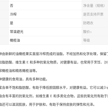
否
净含量（规格）
冷榨
是否支持开票
是
防晒衣
常温避光
酸价≤
橄榄油
等级
种由新鲜的油橄榄果实直接冷榨而成的油脂，不经加热和化学处理，保留
和脂肪酸、维生素 E 和多种抗氧化物质，对健康有益，也常用于烹饪、
榨橄榄油和精炼橄榄油等。
种健康的食用油，具有多种功能。
富含单不饱和脂肪酸，有助于降低胆固醇水平，对健康有益。它可以减少
油含有丰富的抗氧化剂，如维生素 E 和多类化合物，这些抗氧化剂有助
油还可以滋润肌肤，用于护肤和，有助于保持皮肤的弹性和光泽。