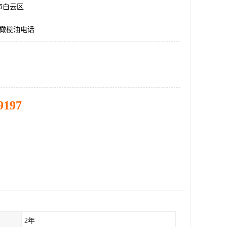
市白云区
升橄榄油电话
9197
2年