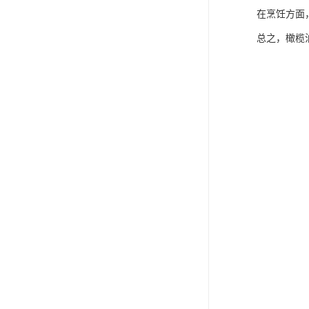
在烹饪方面
总之，橄榄