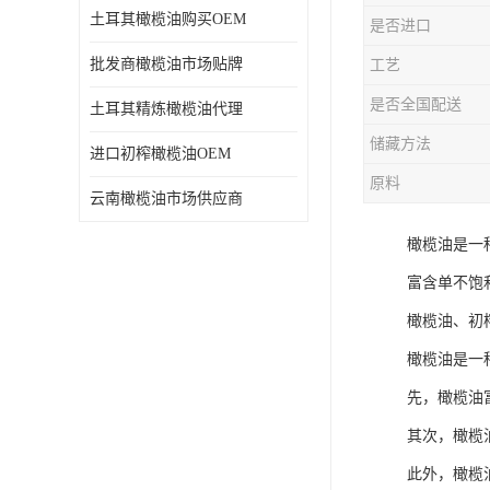
土耳其橄榄油购买OEM
是否进口
批发商橄榄油市场贴牌
工艺
是否全国配送
土耳其精炼橄榄油代理
储藏方法
进口初榨橄榄油OEM
原料
云南橄榄油市场供应商
橄榄油是一
富含单不饱
橄榄油、初
橄榄油是一
先，橄榄油
其次，橄榄
此外，橄榄