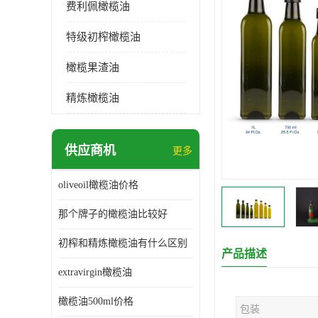
费利佩橄榄油
特级初榨橄榄油
橄榄果渣油
精炼橄榄油
供应商机
更多
oliveoil橄榄油价格
那个牌子的橄榄油比较好
初榨和精炼橄榄油有什么区别
产品描述
extravirgin橄榄油
橄榄油500ml价格
包装