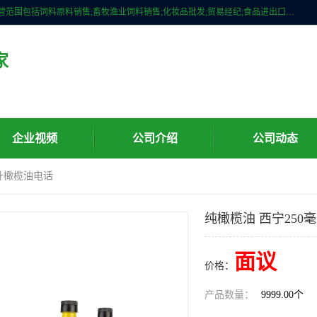
广州维圣橄榄油有限公司成立于2013年，注册地位于广州市白云区。经营范围包括饲料原料销售;畜牧渔业饲料销售;化妆品批发;贸易经纪;食品进出口等，主要产品有：橄榄果渣油，橄榄油，纯橄榄油等。
家
企业视频
公司介绍
公司动态
毫升橄榄油电话
纯橄榄油 西宁250
面议
价格：
产品数量：
9999.00个