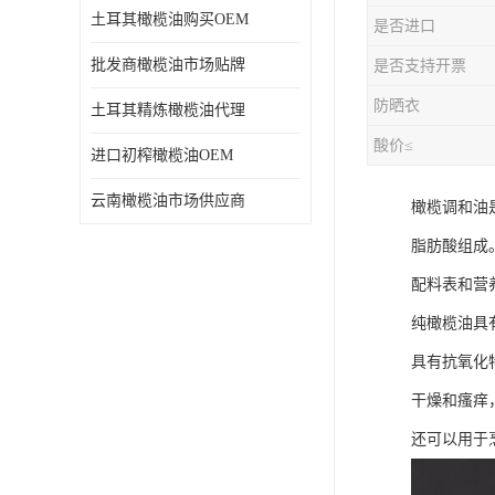
土耳其橄榄油购买OEM
是否进口
批发商橄榄油市场贴牌
是否支持开票
防晒衣
土耳其精炼橄榄油代理
酸价≤
进口初榨橄榄油OEM
云南橄榄油市场供应商
橄榄调和油
脂肪酸组成
配料表和营
纯橄榄油具
具有抗氧化
干燥和瘙痒
还可以用于