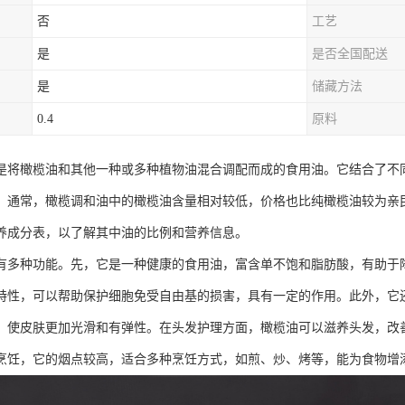
否
工艺
是
是否全国配送
是
储藏方法
0.4
原料
是将橄榄油和其他一种或多种植物油混合调配而成的食用油。它结合了不
。通常，橄榄调和油中的橄榄油含量相对较低，价格也比纯橄榄油较为亲
养成分表，以了解其中油的比例和营养信息。
有多种功能。先，它是一种健康的食用油，富含单不饱和脂肪酸，有助于
特性，可以帮助保护细胞免受自由基的损害，具有一定的作用。此外，它
，使皮肤更加光滑和有弹性。在头发护理方面，橄榄油可以滋养头发，改
烹饪，它的烟点较高，适合多种烹饪方式，如煎、炒、烤等，能为食物增