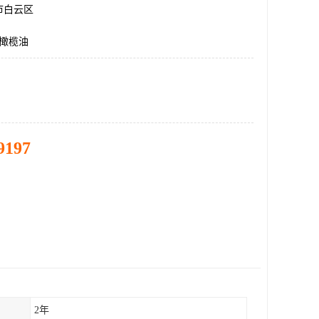
市白云区
升橄榄油
9197
2年