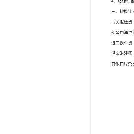
4、贴标销
三、橄榄油
报关报检费
船公司海运
进口换单费
港杂港建费
其他口岸杂