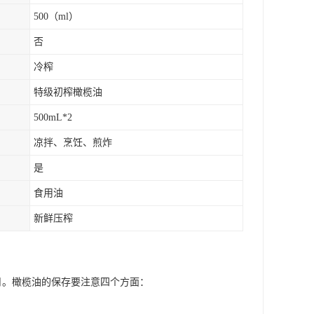
500（ml）
否
冷榨
特级初榨橄榄油
500mL*2
凉拌、烹饪、煎炸
是
食用油
新鲜压榨
月。橄榄油的保存要注意四个方面：