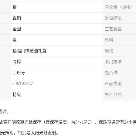
否
净含量（规格）
直销
是否跨境
全国
工艺类型
是
原料
福临门橄榄油礼盒
规格
冷榨
食用方法
西班牙
是否进口
GB/T23347
产品类别
特级
生产日期
榄油。
置在阴凉避光处保存（佳保存温度：为5～15℃），保质期通常有24个
强光照射，特别是太阳光线直射。