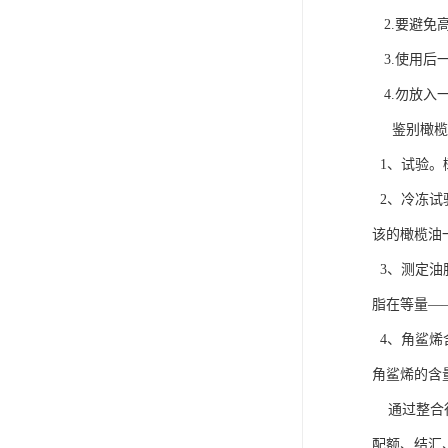
2.要避免
3.使用后
4.勿放入
鉴别橄榄
1、试验。
2、冷冻试
该的橄榄油
3、测定油
脂在等量—
4、角鲨烯
角鲨烯的含
通过整合行
配额、结汇