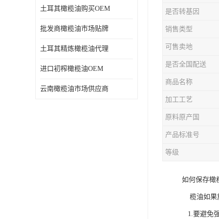
土耳其橄榄油购买OEM
是否转基因
批发商橄榄油市场贴牌
销售类型
可售卖地
土耳其精炼橄榄油代理
是否全国配送
进口初榨橄榄油OEM
商品名称
云南橄榄油市场供应商
加工工艺
原料原产国
产品标准号
等级
如何保存橄
榄油如果放
1.要避免