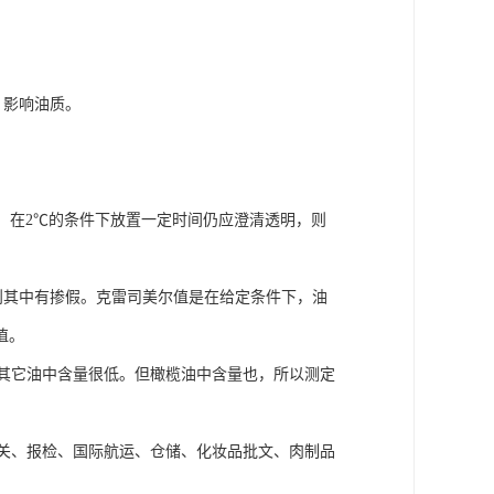
，影响油质。
。在2℃的条件下放置一定时间仍应澄清透明，则
否则其中有掺假。克雷司美尔值是在给定条件下，油
值。
外，其它油中含量很低。但橄榄油中含量也，所以测定
关、报检、国际航运、仓储、化妆品批文、肉制品