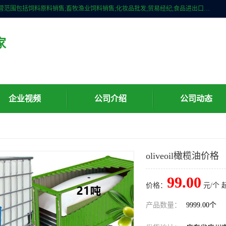
广州维圣橄榄油有限公司成立于2013年，注册地位于广州市白云区。经营范围包括饲料原料销售;畜牧渔业饲料销售;化妆品批发;贸易经纪;食品进出口等，主要产品有：橄榄果渣油，橄榄油，纯橄榄油等。
家
企业视频
公司介绍
公司动态
oliveoil橄榄油价格
99.00
价格：
元/个 
产品数量：
9999.00个