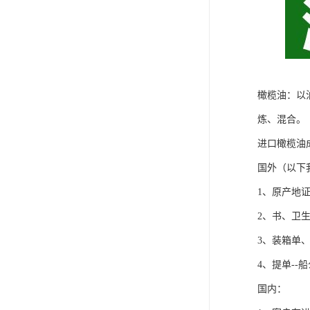
橄榄油：以
炼、混合。
进口橄榄油
国外（以下
1、原产地
2、书、卫
3、装箱单
4、提单--
国内：