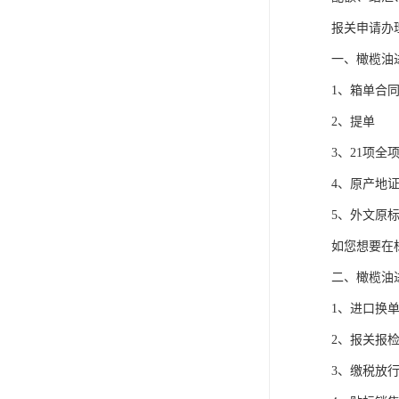
报关申请办
一、橄榄油
1、箱单合
2、提单
3、21项全
4、原产地
5、外文原
如您想要在
二、橄榄油
1、进口换
2、报关报
3、缴税放