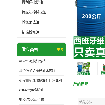
费利佩橄榄油
特级初榨橄榄油
橄榄果渣油
精炼橄榄油
供应商机
更多
oliveoil橄榄油价格
那个牌子的橄榄油比较好
初榨和精炼橄榄油有什么区别
产品描述
extravirgin橄榄油
橄榄油500ml价格
储藏方法