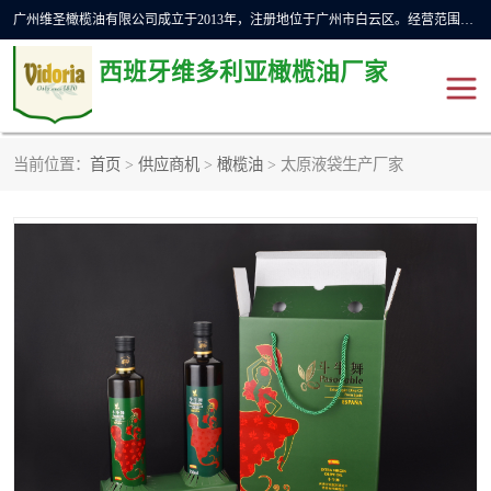
广州维圣橄榄油有限公司成立于2013年，注册地位于广州市白云区。经营范围包括饲料原料销售;畜牧渔业饲料销售;化妆品批发;贸易经纪;食品进出口等，主要产品有：橄榄果渣油，橄榄油，纯橄榄油等。
西班牙维多利亚橄榄油厂家
当前位置：
首页
>
供应商机
>
橄榄油
> 太原液袋生产厂家
橄榄油
斗牛舞橄榄油
费利佩橄榄油
特级初榨橄榄油
橄榄果渣油
精炼橄榄油