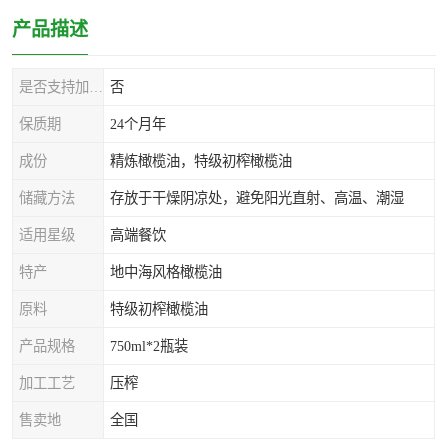
产品描述
是否支持加工定制
否
保质期
24个月年
成份
精炼橄榄油，特级初榨橄榄油
储藏方法
存放于干燥阴凉处，避免阳光直射、高温、潮湿
适用星级
高端餐饮
特产
地中海风格橄榄油
原料
特级初榨橄榄油
产品规格
750ml*2瓶装
加工工艺
压榨
售卖地
全国