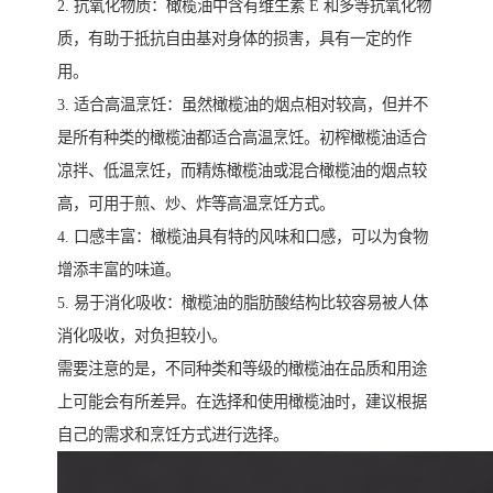
2. 抗氧化物质：橄榄油中含有维生素 E 和多等抗氧化物
质，有助于抵抗自由基对身体的损害，具有一定的作
用。
3. 适合高温烹饪：虽然橄榄油的烟点相对较高，但并不
是所有种类的橄榄油都适合高温烹饪。初榨橄榄油适合
凉拌、低温烹饪，而精炼橄榄油或混合橄榄油的烟点较
高，可用于煎、炒、炸等高温烹饪方式。
4. 口感丰富：橄榄油具有特的风味和口感，可以为食物
增添丰富的味道。
5. 易于消化吸收：橄榄油的脂肪酸结构比较容易被人体
消化吸收，对负担较小。
需要注意的是，不同种类和等级的橄榄油在品质和用途
上可能会有所差异。在选择和使用橄榄油时，建议根据
自己的需求和烹饪方式进行选择。