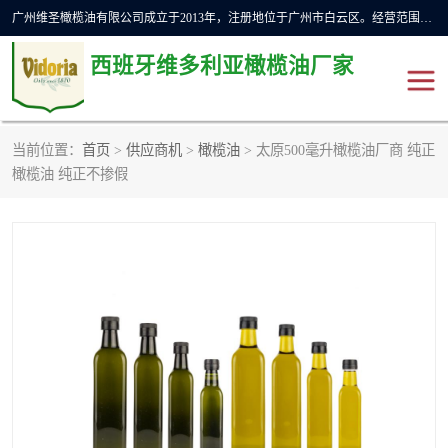
广州维圣橄榄油有限公司成立于2013年，注册地位于广州市白云区。经营范围包括饲料原料销售;畜牧渔业饲料销售;化妆品批发;贸易经纪;食品进出口等，主要产品有：橄榄果渣油，橄榄油，纯橄榄油等。
西班牙维多利亚橄榄油厂家
当前位置：
首页
>
供应商机
>
橄榄油
> 太原500毫升橄榄油厂商 纯正
橄榄油
斗牛舞橄榄油
橄榄油 纯正不掺假
费利佩橄榄油
特级初榨橄榄油
橄榄果渣油
精炼橄榄油