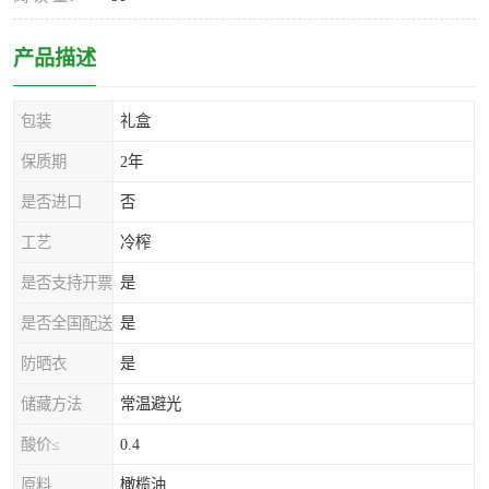
产品描述
包装
礼盒
保质期
2年
是否进口
否
工艺
冷榨
是否支持开票
是
是否全国配送
是
防晒衣
是
储藏方法
常温避光
酸价≤
0.4
原料
橄榄油