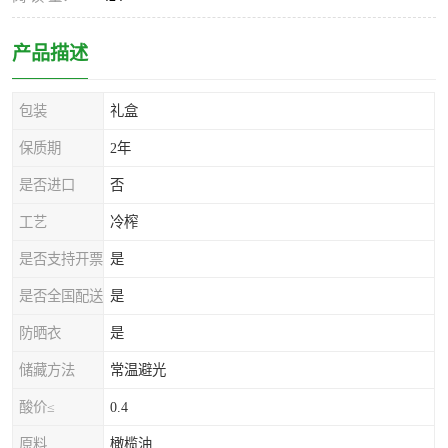
产品描述
包装
礼盒
保质期
2年
是否进口
否
工艺
冷榨
是否支持开票
是
是否全国配送
是
防晒衣
是
储藏方法
常温避光
酸价≤
0.4
原料
橄榄油