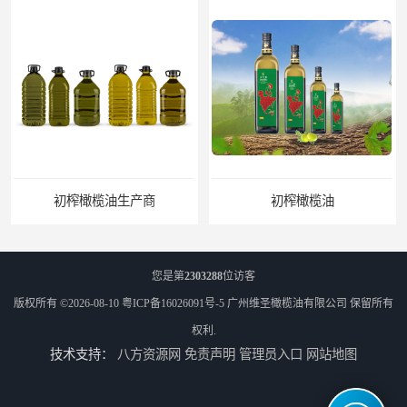
初榨橄榄油生产商
初榨橄榄油
您是第
2303288
位访客
版权所有 ©2026-08-10
粤ICP备16026091号-5
广州维圣橄榄油有限公司
保留所有
权利.
技术支持：
八方资源网
免责声明
管理员入口
网站地图