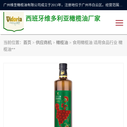
广州维圣橄榄油有限公司成立于2013年，注册地位于广州市白云区。经营范围包括饲料原料销售;畜牧渔业饲料销售;化妆品批发;贸易经纪;食品进出口等，主要产品有：橄榄果渣油，橄榄油，纯橄榄油等。
西班牙维多利亚橄榄油厂家
当前位置：
首页
>
供应商机
>
橄榄油
> 食用橄榄油 适用食品行业 橄
橄榄油
斗牛舞橄榄油
榄油**
费利佩橄榄油
特级初榨橄榄油
橄榄果渣油
精炼橄榄油