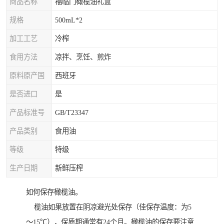
商品名称
福临门橄榄油礼盒
规格
500mL*2
加工工艺
冷榨
食用方法
凉拌、烹饪、煎炸
原料原产国
西班牙
是否进口
是
产品标准号
GB/T23347
产品类别
食用油
等级
特级
生产日期
新鲜压榨
如何保存橄榄油。
榄油如果放置在阴凉避光处保存（佳保存温度：为5
～15℃），保质期通常有24个月。橄榄油的保存要注意