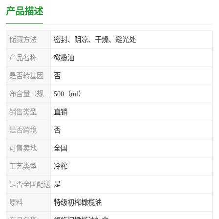
产品描述
储藏方法
密封、阴凉、干燥、避光处
产品名称
橄榄油
是否转基因
否
净含量（规格）
500（ml）
销售类型
直销
是否跨境
否
可售卖地
全国
工艺类型
冷榨
是否全国配送
是
原料
特级初榨橄榄油