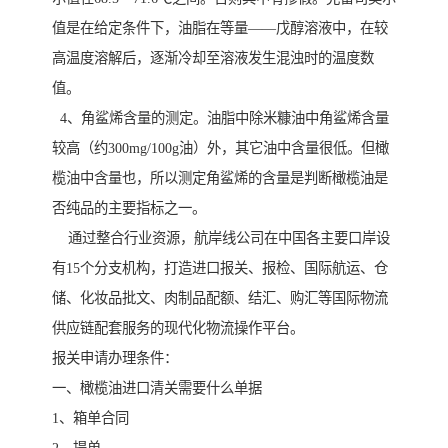
值是在给定条件下，油脂在等量——戊醇溶液中，在较
高温度溶解后，逐渐冷却至溶液发生混浊时的温度数
值。
4、角鲨烯含量的测定。油脂中除米糠油中角鲨烯含量
较高（约300mg/100g油）外，其它油中含量很低。但橄
榄油中含量也，所以测定角鲨烯的含量是判断橄榄油是
否纯品的主要指标之一。
通过整合行业资源，航岸线公司在中国各主要口岸设
有15个分支机构，打造进口报关、报检、国际航运、仓
储、化妆品批文、肉制品配额、结汇、购汇等国际物流
供应链配套服务的现代化物流操作平台。
报关申请办理条件：
一、橄榄油进口清关需要什么单据
1、箱单合同