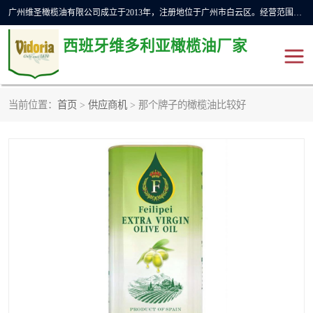
广州维圣橄榄油有限公司成立于2013年，注册地位于广州市白云区。经营范围包括饲料原料销售;畜牧渔业饲料销售;化妆品批发;贸易经纪;食品进出口等，主要产品有：橄榄果渣油，橄榄油，纯橄榄油等。
西班牙维多利亚橄榄油厂家
当前位置：
首页
>
供应商机
> 那个牌子的橄榄油比较好
橄榄油
斗牛舞橄榄油
费利佩橄榄油
特级初榨橄榄油
橄榄果渣油
精炼橄榄油