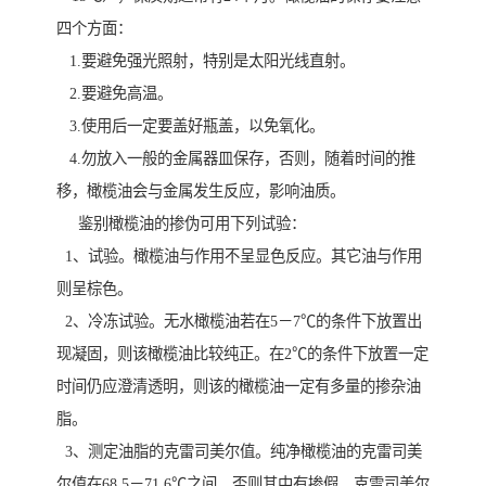
四个方面：
1.要避免强光照射，特别是太阳光线直射。
2.要避免高温。
3.使用后一定要盖好瓶盖，以免氧化。
4.勿放入一般的金属器皿保存，否则，随着时间的推
移，橄榄油会与金属发生反应，影响油质。
鉴别橄榄油的掺伪可用下列试验：
1、试验。橄榄油与作用不呈显色反应。其它油与作用
则呈棕色。
2、冷冻试验。无水橄榄油若在5－7℃的条件下放置出
现凝固，则该橄榄油比较纯正。在2℃的条件下放置一定
时间仍应澄清透明，则该的橄榄油一定有多量的掺杂油
脂。
3、测定油脂的克雷司美尔值。纯净橄榄油的克雷司美
尔值在68.5－71.6℃之间。否则其中有掺假。克雷司美尔