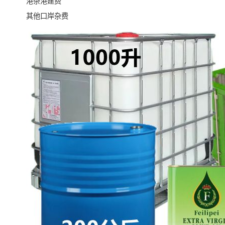
港杂港建费
其他口岸杂费