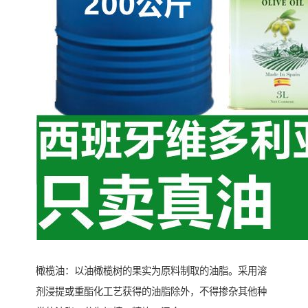
橄榄油：以油橄榄树的果实为原料制取的油脂。采用溶
剂浸提或重酯化工艺获得的油脂除外，不得掺杂其他种