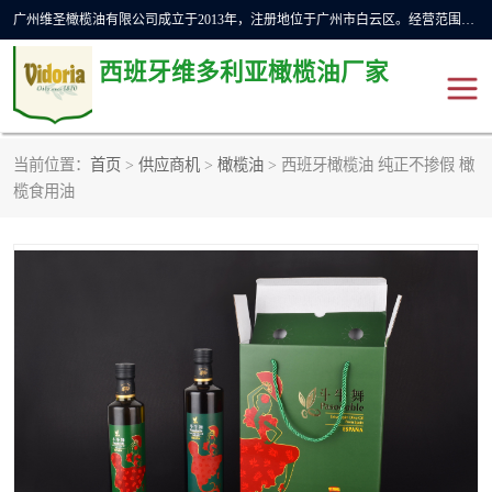
广州维圣橄榄油有限公司成立于2013年，注册地位于广州市白云区。经营范围包括饲料原料销售;畜牧渔业饲料销售;化妆品批发;贸易经纪;食品进出口等，主要产品有：橄榄果渣油，橄榄油，纯橄榄油等。
西班牙维多利亚橄榄油厂家
当前位置：
首页
>
供应商机
>
橄榄油
> 西班牙橄榄油 纯正不掺假 橄
橄榄油
斗牛舞橄榄油
榄食用油
费利佩橄榄油
特级初榨橄榄油
橄榄果渣油
精炼橄榄油