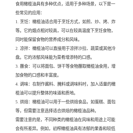
食用橄榄油具有多种优点，适用于多种场景，以下是一
些常见的应用：
1. 烹饪：橄榄油适合用于烹饪方式，如煎、炒、烤、炸
等。它的烟点相对较高，可以在较高温度下烹饪食物，
同时能保留食物的营养成分和风味。
2. 凉拌：橄榄油可以直接用于凉拌沙拉、蔬菜或其他冷
盘。它的浓郁风味能为菜肴增添特的口感。
3. 蘸食：可以将面包、饼干等食物蘸取橄榄油食用，增
加食物的口感和丰富度。
4. 调味：在制作酱料、腌料或调味料时，加入适量的橄
榄油可以提升整体的味道和质地。
5. 烘焙：橄榄油可以用于一些烘焙食品，如蛋糕、面包
等，但需要注意选择适合烘焙的橄榄油品种。
需要注意的是，不同种类的橄榄油在风味和用途上可能
会有所差异。例如，初榨橄榄油具有浓郁的果香和较低