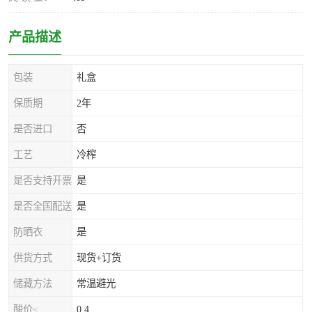
产品描述
包装
礼盒
保质期
2年
是否进口
否
工艺
冷榨
是否支持开票
是
是否全国配送
是
防晒衣
是
供货方式
现货+订货
储藏方法
常温避光
酸价≤
0.4