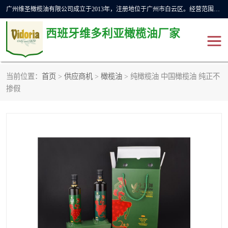
广州维圣橄榄油有限公司成立于2013年，注册地位于广州市白云区。经营范围包括饲料原料销售;畜牧渔业饲料销售;化妆品批发;贸易经纪;食品进出口等，主要产品有：橄榄果渣油，橄榄油，纯橄榄油等。
西班牙维多利亚橄榄油厂家
当前位置：
首页
>
供应商机
>
橄榄油
> 纯橄榄油 中国橄榄油 纯正不
橄榄油
斗牛舞橄榄油
掺假
费利佩橄榄油
特级初榨橄榄油
橄榄果渣油
精炼橄榄油