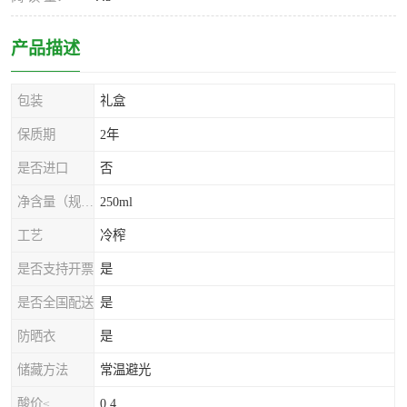
产品描述
包装
礼盒
保质期
2年
是否进口
否
净含量（规格）
250ml
工艺
冷榨
是否支持开票
是
是否全国配送
是
防晒衣
是
储藏方法
常温避光
酸价≤
0.4