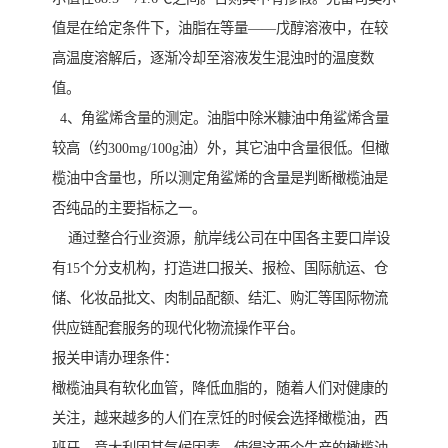
值是在给定条件下，油脂在等量——戊醇溶液中，在较
高温度溶解后，逐渐冷却至溶液发生混浊时的温度数
值。
4、角鲨烯含量的测定。油脂中除米糠油中角鲨烯含量
较高（约300mg/100g油）外，其它油中含量很低。但橄
榄油中含量也，所以测定角鲨烯的含量是判断橄榄油是
否纯品的主要指标之一。
通过整合行业资源，航岸线公司在中国各主要口岸设
有15个分支机构，打造进口报关、报检、国际航运、仓
储、化妆品批文、肉制品配额、结汇、购汇等国际物流
供应链配套服务的现代化物流操作平台。
报关申请办理条件：
橄榄油具有软化血管，降低血脂的，随着人们对健康的
关注，越来越多的人们在烹饪的时候会选择橄榄油，西