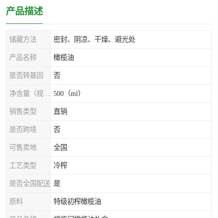
产品描述
储藏方法
密封、阴凉、干燥、避光处
产品名称
橄榄油
是否转基因
否
净含量（规格）
500（ml）
销售类型
直销
是否跨境
否
可售卖地
全国
工艺类型
冷榨
是否全国配送
是
原料
特级初榨橄榄油