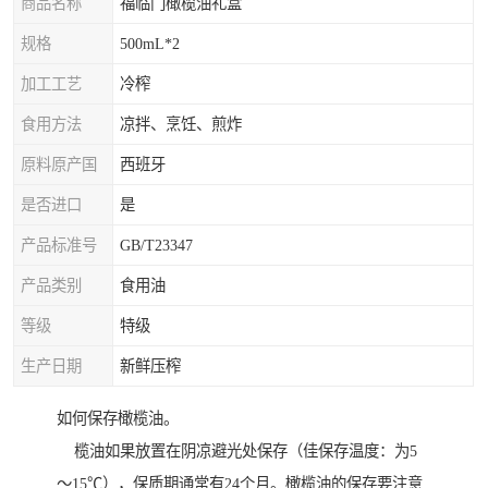
商品名称
福临门橄榄油礼盒
规格
500mL*2
加工工艺
冷榨
食用方法
凉拌、烹饪、煎炸
原料原产国
西班牙
是否进口
是
产品标准号
GB/T23347
产品类别
食用油
等级
特级
生产日期
新鲜压榨
如何保存橄榄油。
榄油如果放置在阴凉避光处保存（佳保存温度：为5
～15℃），保质期通常有24个月。橄榄油的保存要注意