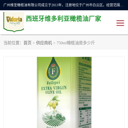
广州维圣橄榄油有限公司成立于2013年，注册地位于广州市白云区。经营范围包括饲料原料销售;畜牧渔业饲料销售;化妆品批发;贸易经纪;食品进出口等，主要产品有：橄榄果渣油，橄榄油，纯橄榄油等。
西班牙维多利亚橄榄油厂家
当前位置：
首页
>
供应商机
> 750ml橄榄油是多少斤
橄榄油
斗牛舞橄榄油
费利佩橄榄油
特级初榨橄榄油
橄榄果渣油
精炼橄榄油