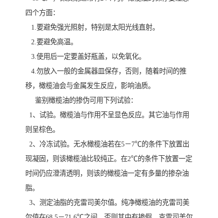
四个方面：
1.要避免强光照射，特别是太阳光线直射。
2.要避免高温。
3.使用后一定要盖好瓶盖，以免氧化。
4.勿放入一般的金属器皿保存，否则，随着时间的推
移，橄榄油会与金属发生反应，影响油质。
鉴别橄榄油的掺伪可用下列试验：
1、试验。橄榄油与作用不呈显色反应。其它油与作用
则呈棕色。
2、冷冻试验。无水橄榄油若在5－7℃的条件下放置出
现凝固，则该橄榄油比较纯正。在2℃的条件下放置一定
时间仍应澄清透明，则该的橄榄油一定有多量的掺杂油
脂。
3、测定油脂的克雷司美尔值。纯净橄榄油的克雷司美
尔值在68.5－71.6℃之间。否则其中有掺假。克雷司美尔