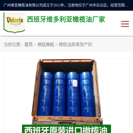
广州维圣橄榄油有限公司成立于2013年，注册地位于广州市白云区。经营范围包括饲料原料销售;畜牧渔业饲料销售;化妆品批发;贸易经纪;食品进出口等，主要产品有：橄榄果渣油，橄榄油，纯橄榄油等。
西班牙维多利亚橄榄油厂家
当前位置：
首页
>
供应商机
> 橄榄油是哪里产的
橄榄油
斗牛舞橄榄油
费利佩橄榄油
特级初榨橄榄油
橄榄果渣油
精炼橄榄油