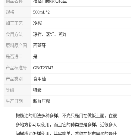
商品名称
福临门橄榄油礼盒
规格
500mL*2
加工工艺
冷榨
食用方法
凉拌、烹饪、煎炸
原料原产国
西班牙
是否进口
是
产品标准号
GB/T23347
产品类别
食用油
等级
特级
生产日期
新鲜压榨
橄榄油的用法多种多样，不光只是用在做饭上面，在很
多地方都可以使用，而且它的种类更是多样。近很多人
问橄榄油怎样使用，其实简单，看你在超市里买的是什