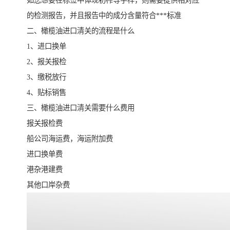
如您想要在标签中体现初榨等字样，则需要提供相对应
的检测报告，并且报告中的成分含量符合***标准
二、橄榄油进口清关的流程是什么
1、进口换单
2、报关报检
3、缴税放行
4、贴标销售
三、橄榄油进口清关需要什么费用
报关报检费
船公司海运费，海运附加费
进口换单费
港杂港建费
其他口岸杂费