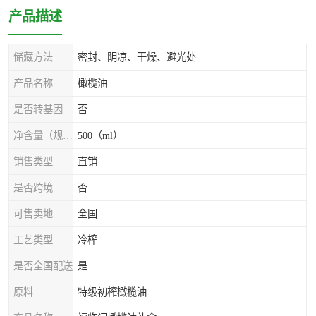
产品描述
储藏方法
密封、阴凉、干燥、避光处
产品名称
橄榄油
是否转基因
否
净含量（规格）
500（ml）
销售类型
直销
是否跨境
否
可售卖地
全国
工艺类型
冷榨
是否全国配送
是
原料
特级初榨橄榄油