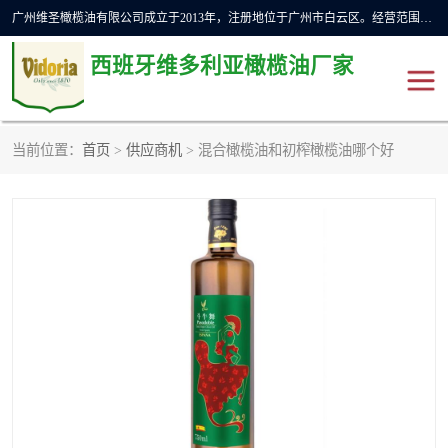
广州维圣橄榄油有限公司成立于2013年，注册地位于广州市白云区。经营范围包括饲料原料销售;畜牧渔业饲料销售;化妆品批发;贸易经纪;食品进出口等，主要产品有：橄榄果渣油，橄榄油，纯橄榄油等。
西班牙维多利亚橄榄油厂家
当前位置：
首页
>
供应商机
> 混合橄榄油和初榨橄榄油哪个好
橄榄油
斗牛舞橄榄油
费利佩橄榄油
特级初榨橄榄油
橄榄果渣油
精炼橄榄油