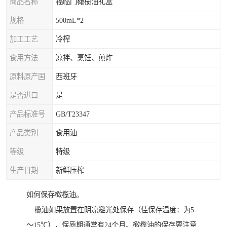
商品名称
福临门橄榄油礼盒
规格
500mL*2
加工工艺
冷榨
食用方法
凉拌、烹饪、煎炸
原料原产国
西班牙
是否进口
是
产品标准号
GB/T23347
产品类别
食用油
等级
特级
生产日期
新鲜压榨
如何保存橄榄油。
榄油如果放置在阴凉避光处保存（佳保存温度：为5
～15℃），保质期通常有24个月。橄榄油的保存要注意