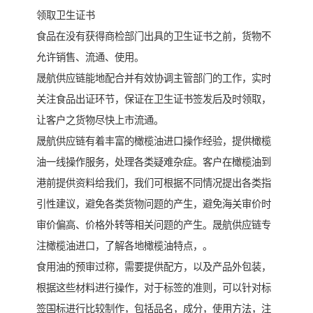
领取卫生证书
食品在没有获得商检部门出具的卫生证书之前，货物不
允许销售、流通、使用。
晟航供应链能地配合并有效协调主管部门的工作，实时
关注食品出证环节，保证在卫生证书签发后及时领取，
让客户之货物尽快上市流通。
晟航供应链有着丰富的橄榄油进口操作经验，提供橄榄
油一线操作服务，处理各类疑难杂症。客户在橄榄油到
港前提供资料给我们，我们可根据不同情况提出各类指
引性建议，避免各类货物问题的产生，避免海关审价时
审价偏高、价格外转等相关问题的产生。晟航供应链专
注橄榄油进口，了解各地橄榄油特点，。
食用油的预审过称，需要提供配方，以及产品外包装，
根据这些材料进行操作，对于标签的准则，可以针对标
签国标进行比较制作，包括品名，成分，使用方法，注