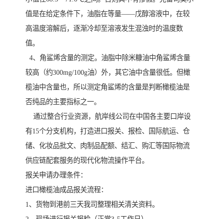
值是在给定条件下，油脂在等量——戊醇溶液中，在较
高温度溶解后，逐渐冷却至溶液发生混浊时的温度数
值。
4、角鲨烯含量的测定。油脂中除米糠油中角鲨烯含量
较高（约300mg/100g油）外，其它油中含量很低。但橄
榄油中含量也，所以测定角鲨烯的含量是判断橄榄油是
否纯品的主要指标之一。
通过整合行业资源，航岸线公司在中国各主要口岸设
有15个分支机构，打造进口报关、报检、国际航运、仓
储、化妆品批文、肉制品配额、结汇、购汇等国际物流
供应链配套服务的现代化物流操作平台。
报关申请办理条件：
进口橄榄油成品报关流程：
1、货物到港前三天我司整理相关清关资料。