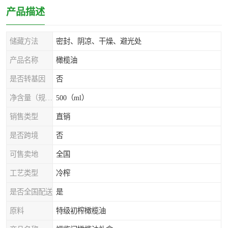
产品描述
储藏方法
密封、阴凉、干燥、避光处
产品名称
橄榄油
是否转基因
否
净含量（规格）
500（ml）
销售类型
直销
是否跨境
否
可售卖地
全国
工艺类型
冷榨
是否全国配送
是
原料
特级初榨橄榄油