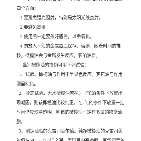
四个方面：
1.要避免强光照射，特别是太阳光线直射。
2.要避免高温。
3.使用后一定要盖好瓶盖，以免氧化。
4.勿放入一般的金属器皿保存，否则，随着时间的推
移，橄榄油会与金属发生反应，影响油质。
鉴别橄榄油的掺伪可用下列试验：
1、试验。橄榄油与作用不呈显色反应。其它油与作用
则呈棕色。
2、冷冻试验。无水橄榄油若在5－7℃的条件下放置出
现凝固，则该橄榄油比较纯正。在2℃的条件下放置一定
时间仍应澄清透明，则该的橄榄油一定有多量的掺杂油
脂。
3、测定油脂的克雷司美尔值。纯净橄榄油的克雷司美
尔值在68.5－71.6℃之间。否则其中有掺假。克雷司美尔