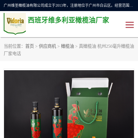
广州维圣橄榄油有限公司成立于2013年，注册地位于广州市白云区。经营范围包括饲料原料销售;畜牧渔业饲料销售;化妆品批发;贸易经纪;食品进出口等，主要产品有：橄榄果渣油，橄榄油，纯橄榄油等。
西班牙维多利亚橄榄油厂家
当前位置：
首页
>
供应商机
>
橄榄油
> 真橄榄油 杭州250毫升橄榄油
橄榄油
斗牛舞橄榄油
厂家电话
费利佩橄榄油
特级初榨橄榄油
橄榄果渣油
精炼橄榄油