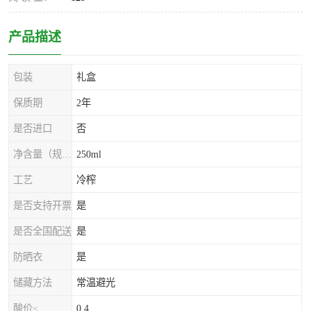
产品描述
包装
礼盒
保质期
2年
是否进口
否
净含量（规格）
250ml
工艺
冷榨
是否支持开票
是
是否全国配送
是
防晒衣
是
储藏方法
常温避光
酸价≤
0.4