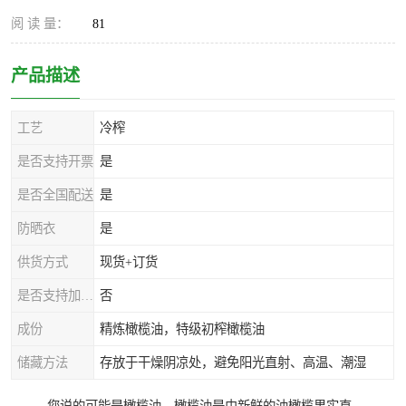
阅 读 量：
81
产品描述
工艺
冷榨
是否支持开票
是
是否全国配送
是
防晒衣
是
供货方式
现货+订货
是否支持加工定制
否
成份
精炼橄榄油，特级初榨橄榄油
储藏方法
存放于干燥阴凉处，避免阳光直射、高温、潮湿