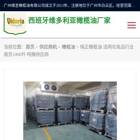
广州维圣橄榄油有限公司成立于2013年，注册地位于广州市白云区。经营范围包括饲料原料销售;畜牧渔业饲料销售;化妆品批发;贸易经纪;食品进出口等，主要产品有：橄榄果渣油，橄榄油，纯橄榄油等。
西班牙维多利亚橄榄油厂家
当前位置：
首页
>
供应商机
>
橄榄油
> 纯正橄榄油 适用化妆品行业
橄榄油
斗牛舞橄榄油
南京1000升 吨桶供应商
费利佩橄榄油
特级初榨橄榄油
橄榄果渣油
精炼橄榄油