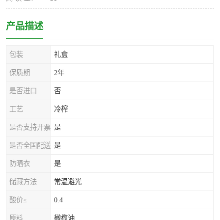
产品描述
包装
礼盒
保质期
2年
是否进口
否
工艺
冷榨
是否支持开票
是
是否全国配送
是
防晒衣
是
储藏方法
常温避光
酸价≤
0.4
原料
橄榄油