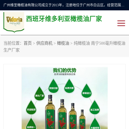
广州维圣橄榄油有限公司成立于2013年，注册地位于广州市白云区。经营范围包括饲料原料销售;畜牧渔业饲料销售;化妆品批发;贸易经纪;食品进出口等，主要产品有：橄榄果渣油，橄榄油，纯橄榄油等。
西班牙维多利亚橄榄油厂家
当前位置：
首页
>
供应商机
>
橄榄油
> 纯橄榄油 南宁500毫升橄榄油
橄榄油
斗牛舞橄榄油
生产厂家
费利佩橄榄油
特级初榨橄榄油
橄榄果渣油
精炼橄榄油