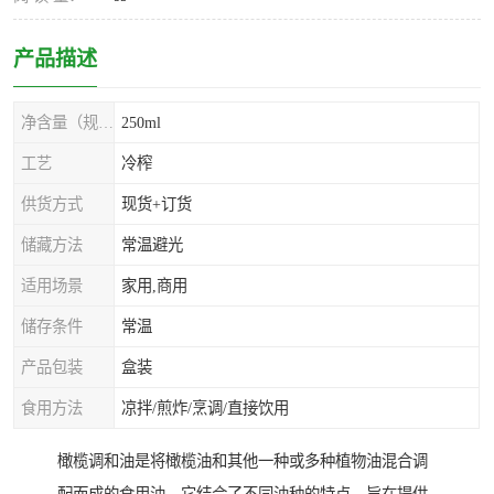
产品描述
净含量（规格）
250ml
工艺
冷榨
供货方式
现货+订货
储藏方法
常温避光
适用场景
家用,商用
储存条件
常温
产品包装
盒装
食用方法
凉拌/煎炸/烹调/直接饮用
橄榄调和油是将橄榄油和其他一种或多种植物油混合调