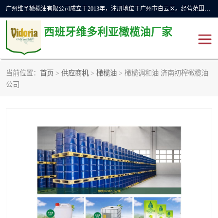
广州维圣橄榄油有限公司成立于2013年，注册地位于广州市白云区。经营范围包括饲料原料销售;畜牧渔业饲料销售;化妆品批发;贸易经纪;食品进出口等，主要产品有：橄榄果渣油，橄榄油，纯橄榄油等。
西班牙维多利亚橄榄油厂家
当前位置：
首页
>
供应商机
>
橄榄油
> 橄榄调和油 济南初榨橄榄油
橄榄油
斗牛舞橄榄油
公司
费利佩橄榄油
特级初榨橄榄油
橄榄果渣油
精炼橄榄油