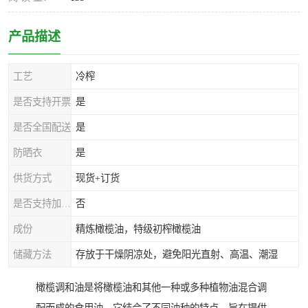
产品描述
工艺
冷榨
是否支持开票
是
是否全国配送
是
防晒衣
是
供货方式
现货+订货
是否支持加工定制
否
成份
精炼橄榄油，特级初榨橄榄油
储藏方法
存放于干燥阴凉处，避免阳光直射、高温、潮湿
橄榄调和油是将橄榄油和其他一种或多种植物油混合调