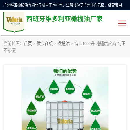
广州维圣橄榄油有限公司成立于2013年，注册地位于广州市白云区。经营范围包括饲料原料销售;畜牧渔业饲料销售;化妆品批发;贸易经纪;食品进出口等，主要产品有：橄榄果渣油，橄榄油，纯橄榄油等。
西班牙维多利亚橄榄油厂家
当前位置：
首页
>
供应商机
>
橄榄油
> 海口1000升 吨桶供应商 纯正
橄榄油
斗牛舞橄榄油
不掺假
费利佩橄榄油
特级初榨橄榄油
橄榄果渣油
精炼橄榄油