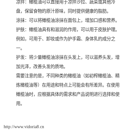
凉拌：橄榄油可以直接用于凉拌沙拉、蔬菜或其他冷
盘，保留食物的原汁原味，同时提供健康的脂肪。
涂抹：可以将橄榄油涂抹在面包上，增加口感和营养。
护肤：橄榄油具有和滋润的作用，可以用于皮肤护理。
例如，可用于、卸妆或作为护手霜、身体乳的成分之
一。
护发：将少量橄榄油涂抹在头发上，可以滋养头发，增
加光泽，改善头发的质地。
需要注意的是，不同种类的橄榄油（如初榨橄榄油、精
炼橄榄油等）在用途和特点上可能会有所差异。在使用
橄榄油时，应根据具体的需求和产品说明进行选择和使
用。
http://www.vidoria8.cn