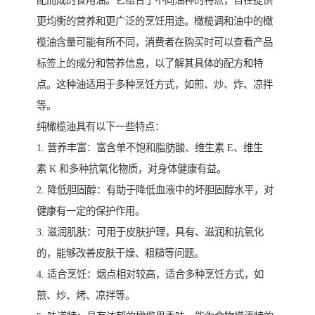
配而成的食用油。它结合了不同油种的特点，旨在提供
更均衡的营养和更广泛的烹饪用途。橄榄调和油中的橄
榄油含量可能有所不同，消费者在购买时可以查看产品
标签上的成分和营养信息，以了解其具体的配方和特
点。这种油适用于多种烹饪方式，如煎、炒、炸、凉拌
等。
纯橄榄油具有以下一些特点：
1. 营养丰富：富含单不饱和脂肪酸、维生素 E、维生
素 K 和多种抗氧化物质，对身体健康有益。
2. 降低胆固醇：有助于降低血液中的坏胆固醇水平，对
健康有一定的保护作用。
3. 滋润肌肤：可用于皮肤护理，具有、滋润和抗氧化
的，能够改善皮肤干燥、粗糙等问题。
4. 适合烹饪：烟点相对较高，适合多种烹饪方式，如
煎、炒、烤、凉拌等。