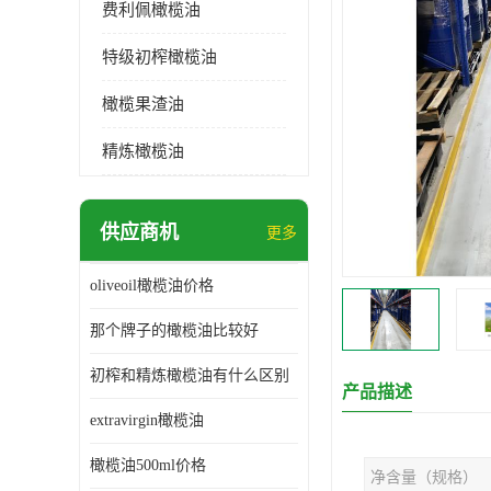
费利佩橄榄油
特级初榨橄榄油
橄榄果渣油
精炼橄榄油
供应商机
更多
oliveoil橄榄油价格
那个牌子的橄榄油比较好
初榨和精炼橄榄油有什么区别
产品描述
extravirgin橄榄油
橄榄油500ml价格
净含量（规格）