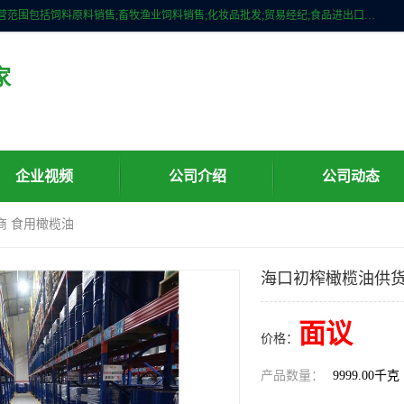
广州维圣橄榄油有限公司成立于2013年，注册地位于广州市白云区。经营范围包括饲料原料销售;畜牧渔业饲料销售;化妆品批发;贸易经纪;食品进出口等，主要产品有：橄榄果渣油，橄榄油，纯橄榄油等。
家
企业视频
公司介绍
公司动态
商 食用橄榄油
海口初榨橄榄油供货
面议
价格：
产品数量：
9999.00千克