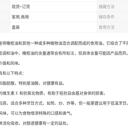
现货+订货
储藏方法
家用,商用
储存条件
盒装
食用方法
是将橄榄油和其他一种或多种植物油混合调配而成的食用油。它结合了不
榄调和油中，橄榄油的含量通常会有所标注，但具体含量可能因产品而异
价值和风味。
具有以下特点：
不饱和脂肪酸，特别是油酸，对健康有益。
富的维生素 E 和抗氧化物质，有助于抵抗自由基对身体的损害。
相对较高，适合多种烹饪方式，如煎、炒、炸等，但一般更建议用于低温烹
特的风味，可以为食物增添特殊的口感和香气。
被人体消化吸收，对肠道健康有一定的益处。