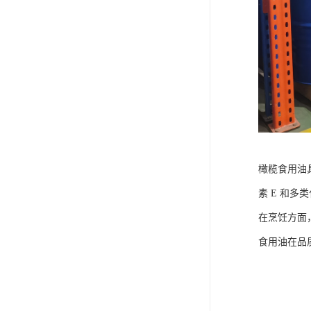
橄榄食用油
素 E 和
在烹饪方面
食用油在品